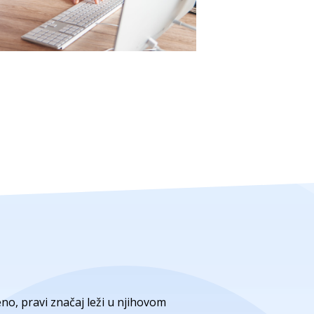
no, pravi značaj leži u njihovom