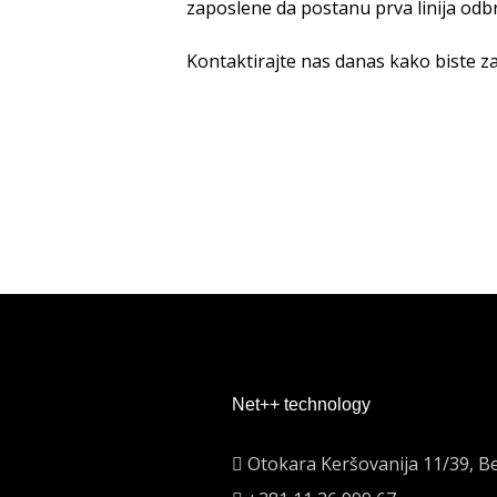
zaposlene da postanu prva linija odbr
Kontaktirajte nas danas kako biste zašt
Net++ technology
Otokara Keršovanija 11/39, B