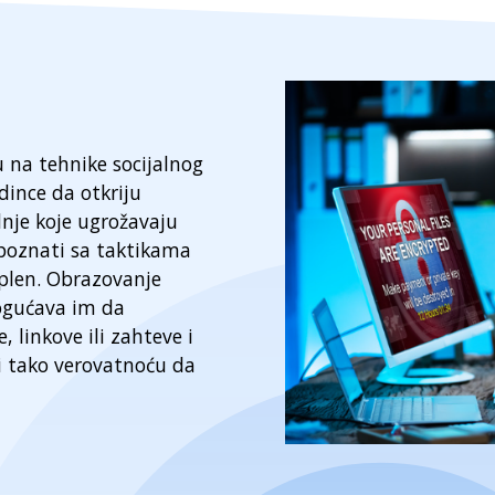
u na tehnike socijalnog
edince da otkriju
adnje koje ugrožavaju
upoznati sa taktikama
 plen. Obrazovanje
ogućava im da
 linkove ili zahteve i
i tako verovatnoću da