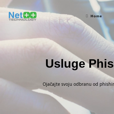
Home
Usluge Phis
Ojačajte svoju odbranu od phish