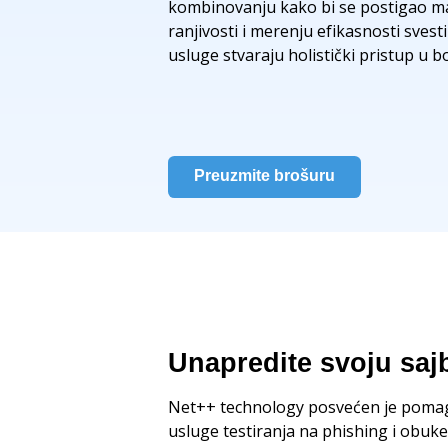
kombinovanju kako bi se postigao mak
ranjivosti i merenju efikasnosti sves
usluge stvaraju holistički pristup u 
Preuzmite brošuru
Unapredite svoju sa
Net++ technology posvećen je pomaga
usluge testiranja na phishing i obuke