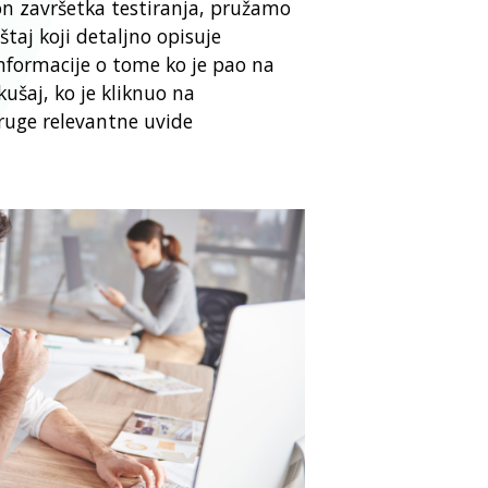
n završetka testiranja, pružamo
taj koji detaljno opisuje
informacije o tome ko je pao na
ušaj, ko je kliknuo na
ruge relevantne uvide