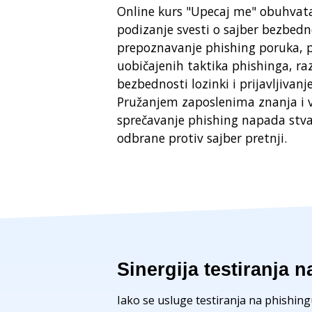
Online kurs "Upecaj me" obuhvat
podizanje svesti o sajber bezbedno
prepoznavanje phishing poruka, 
uobičajenih taktika phishinga, r
bezbednosti lozinki i prijavljivanj
Pružanjem zaposlenima znanja i ve
sprečavanje phishing napada stva
odbrane protiv sajber pretnji.
Sinergija testiranja 
Iako se usluge testiranja na phishing