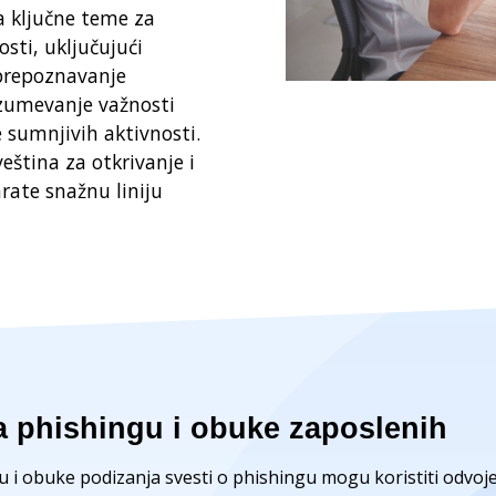
a ključne teme za
sti, uključujući
prepoznavanje
azumevanje važnosti
e sumnjivih aktivnosti.
ština za otkrivanje i
rate snažnu liniju
na phishingu i obuke zaposlenih
u i obuke podizanja svesti o phishingu mogu koristiti odvoje