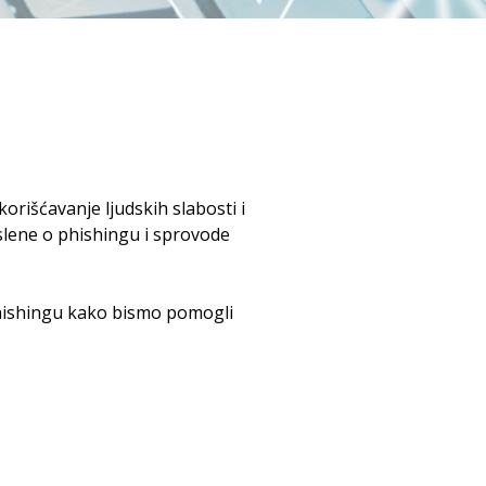
orišćavanje ljudskih slabosti i
slene o phishingu i sprovode
phishingu kako bismo pomogli