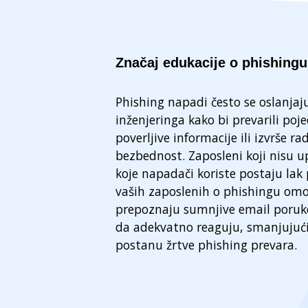
Značaj edukacije o phishingu
Phishing napadi često se oslanjaj
inženjeringa kako bi prevarili poj
poverljive informacije ili izvrše r
bezbednost. Zaposleni koji nisu 
koje napadači koriste postaju lak
vaših zaposlenih o phishingu om
prepoznaju sumnjive email poruke,
da adekvatno reaguju, smanjujuć
postanu žrtve phishing prevara.