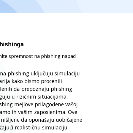
hishinga
cenite spremnost na phishing napad
 na phishing uključuju simulaciju
arija kako bismo procenili
lenih da prepoznaju phishing
guju u rizičnim situacijama.
shing mejlove prilagođene vašoj
uiramo ih vašim zaposlenima. Ove
smišljene da oponašaju uobičajene
ajući realističnu simulaciju