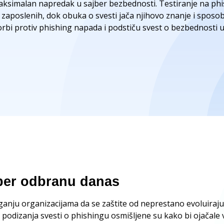
simalan napredak u sajber bezbednosti. Testiranje na phis
ti zaposlenih, dok obuka o svesti jača njihovo znanje i spos
borbi protiv phishing napada i podstiču svest o bezbednosti u
jber odbranu danas
nju organizacijama da se zaštite od neprestano evoluiraju
 podizanja svesti o phishingu osmišljene su kako bi ojačale