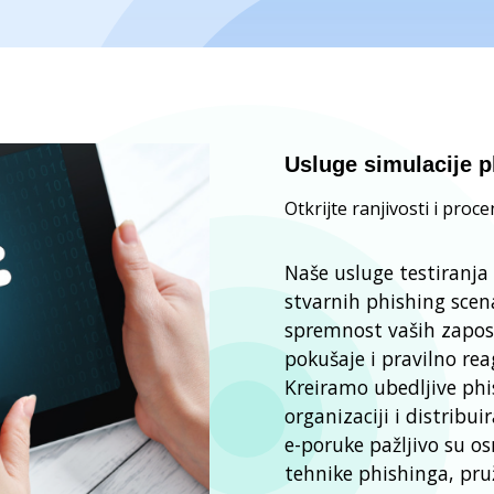
Usluge simulacije p
Otkrijte ranjivosti i pro
Naše usluge testiranja
stvarnih phishing scen
spremnost vaših zapos
pokušaje i pravilno rea
Kreiramo ubedljive phi
organizaciji i distrib
e-poruke pažljivo su o
tehnike phishinga, pruž