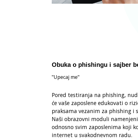
Obuka o phishingu i sajber 
"Upecaj me"
Pored testiranja na phishing, nudi
će vaše zaposlene edukovati o riz
praksama vezanim za phishing i 
Naši obrazovni moduli namenjeni 
odnosno svim zaposlenima koji ko
internet u svakodnevnom radu.