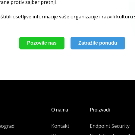
ane protiv sajber pretnji.
itili osetljive informacije vaše organizacije i razvili kulturu
Pozovite nas
Zatražite ponudu
O nama
Proizvodi
eograd
Kontakt
Endpoint Security