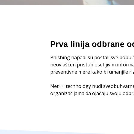
Prva linija odbrane o
Phishing napadi su postali sve popula
neovlašćen pristup osetljivim inform
preventivne mere kako bi umanjile riz
Net++ technology nudi sveobuhvatne 
organizacijama da ojačaju svoju odbra