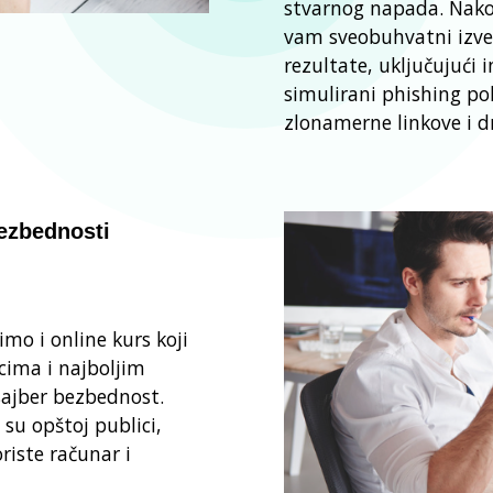
stvarnog napada. Nako
vam sveobuhvatni izveš
rezultate, uključujući 
simulirani phishing pok
zlonamerne linkove i d
bezbednosti
mo i online kurs koji
icima i najboljim
sajber bezbednost.
su opštoj publici,
riste računar i