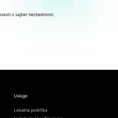
 svesti o sajber bezbednosti.
Usluge
Lokalna podrška