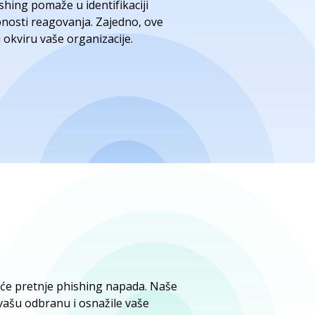
hing pomaže u identifikaciji
obnosti reagovanja. Zajedno, ove
 okviru vaše organizacije.
će pretnje phishing napada. Naše
 vašu odbranu i osnažile vaše