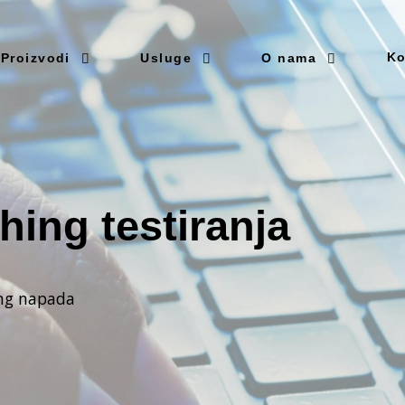
Ko
Proizvodi
Usluge
O nama
hing testiranja
ing napada