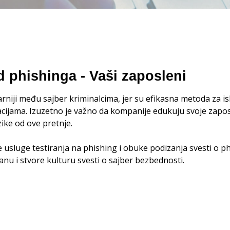
d phishinga - Vaši zaposleni
rniji među sajber kriminalcima, jer su efikasna metoda za isk
acijama. Izuzetno je važno da kompanije edukuju svoje zapo
ike od ove pretnje.
usluge testiranja na phishing i obuke podizanja svesti o 
nu i stvore kulturu svesti o sajber bezbednosti.