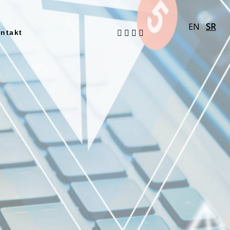
EN
SR
ntakt